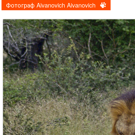
Фотограф Aivanovich Aivanovich