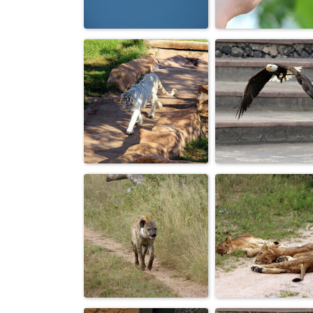
Улыбочку, вас
Вот такой он аи
снимают...
душка...
Свободная и
гордая, хозяйка
КрасавчЕГ.
волн морс...
Хозяйской
На посадку...
походкой.