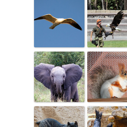
Я акулы не
Проходи мимо,
боюсь. Вмест
думать мешаешь.
плавать будем
Гордо реет...
Друзья.