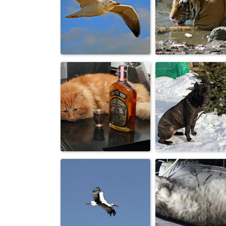
На страже
Наездница.
родины.
Чайка за кормой -
Имидж-ничто
птица ожидания...
жажда-все!