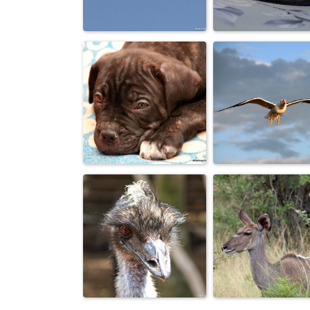
Я предпочитаю
СУрьезная
бурбон, а ты мне
девушка.
скотч ...
Банально, но
Спят усталые
вспоминается
игрушки, Дун
песня "Белы...
спит...
Крик чаек на
Скучаю по маме.
равниной моря.
Смотрю...