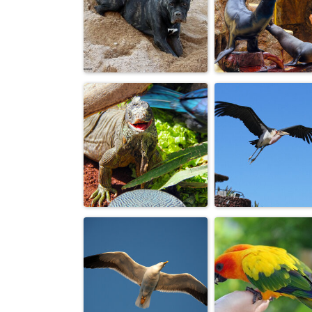
Пусть мама
Белка песенк
услышит, пусть
поет...
мама придет...
Хозяйка
Мастера
песчаного
жонглировани
карьера.