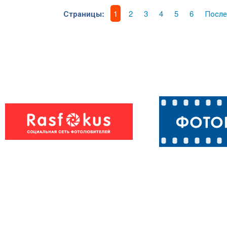
Страницы:
1
2
3
4
5
6
После
А зачем тебе
Давай
такие больши
познакомимся.
уши? Чтобы..