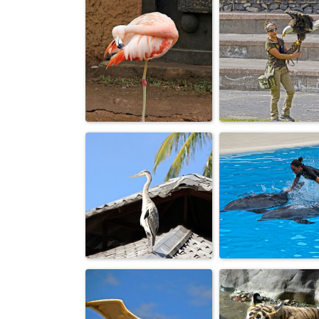
Обходит
Поели, тепер
владенья свои.
можно и поспат
Цвета розовых
Повелительни
закатов...
орлов.