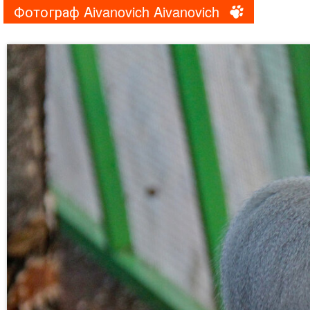
Фотограф Aivanovich Aivanovich