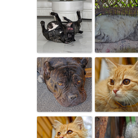
Я тебя
Странно... Мн
внимательно
неприятности
слушаю.
приносят ...
Breakdance
Балдеж