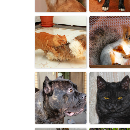
А хозяйка
собакам в еду
Полный релак
мясо не докла...
Что-то
Лисеныш.
взгрустнулось
Ну и кто в доме
Переоделась 
хозяин?
зимнее.