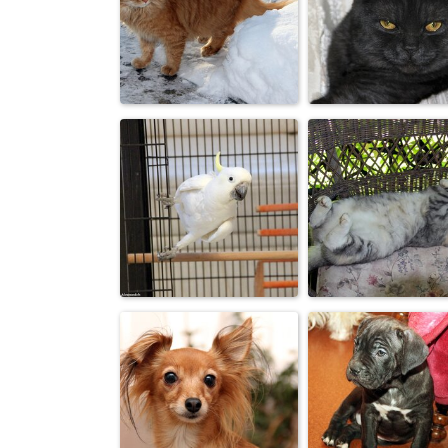
ДАВАЙ ЗАКУР
ЛУЧШИЕ
ТОВАРИЩ П
ПОДРУГИ.
ОДНОЙ…
СОЛНЫШКО НА
РОКОВАЯ
СНЕГУ.
ЖЕНЩИНА.