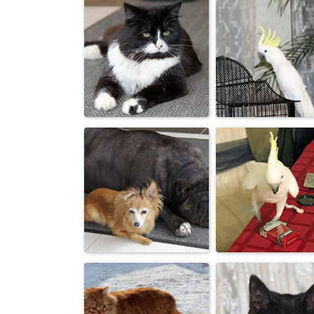
Белка песенки
Да орешки вс
поет...
грызет...
Барин.
ДАВАЙ СПОЕМ