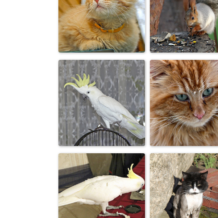
...а по-русски
...я дум великих...
рыжий...
В мечтах о
...да орешки в
будущем.
грызет.
А в зоопарке