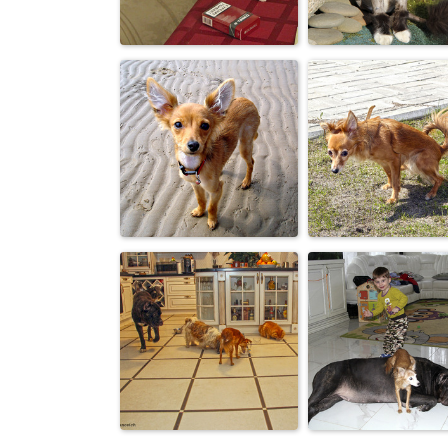
тиграм не
Какая сметана
докладывают
Не видел, хозяи
мя...
Хозяин, бросай
Обидели котей
курить.
Как не стыдн
Ушастик.
подглядывать