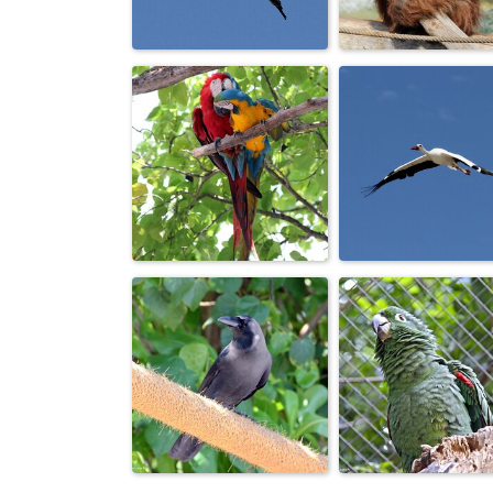
ПОСМОТРИТЕ НА
ВСЕ ЛЕТАЮ, Д
МЕНЯ. ПРАВДА
ЛЕТАЮ, ПОРА 
КРАСИВАЯ.
ЗЕМЛЕ ПО...
АИСТ СЧАСТЬЕ В
НА ПУТИ К ХО
ДОМ ПРИНОСИТ.
САПИЕНС.
А корзинку с
Пестрая семейка.
младенцем
потерял. Вот и.