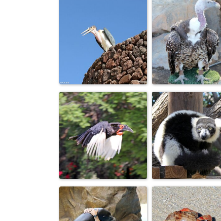
Громадный клюв
Фото животны
как ятаган...
Стервятник,
ПОГОВОРИМ,
питается
БРАТ.
исключительн
ст...