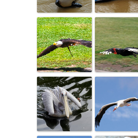
Тяжело летит.
Серьезный
Видимо только
"каторжанин"
что пообе...
Здравствуйте, 
Пузико почешите.
меня звали?
Острый клюв.
Захожу на
зоркий глаз.
посадку.