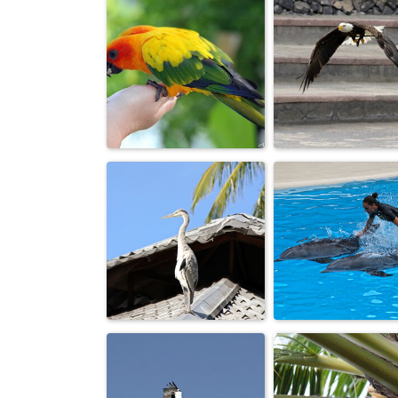
Я неотразима,
Любопытная.
правда?
КрасавчЕГ.
На посадку...