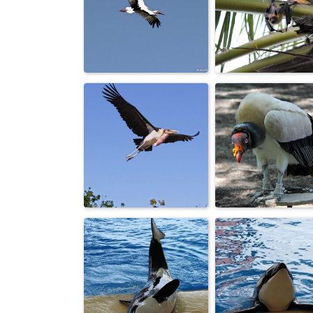
На страже
Наездница.
родины.
Банально, но
Очи черные, о
вспоминается
страстные...
песня "Белы...