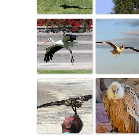
Чайке белой
Полет кондора.
снится море
Выходец из
Обгоняя
мезозойской
собственную тень
эры.
То взлет, то
Крик чайки з
посадка.
душу берет.