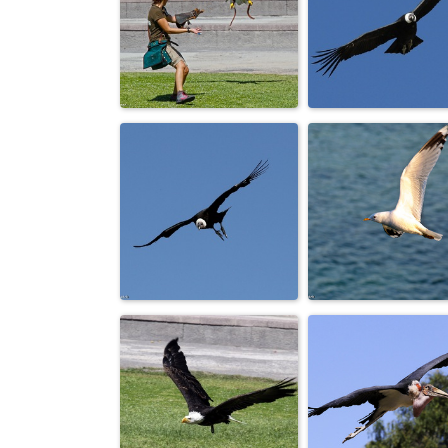
Чайка с плаче
АТАКА НА
пролетает на
БРЕЮЩЕМ...
морской ...
El Condor Pas
На посадку.
(Vuelo del Cónd