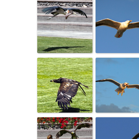
Красиво летит,
Мне сверху
сосредоточенно.
видно все…
Обгонит тень или
Под голубым
нет?
небесами…