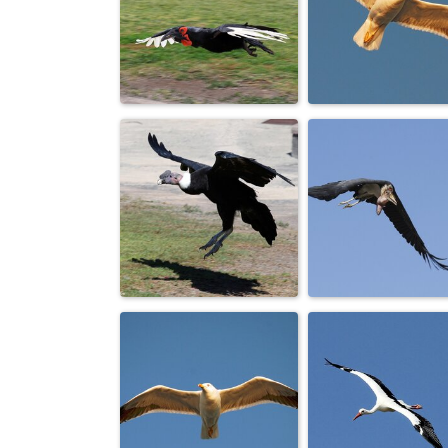
Крик чаек над
Тяжело летит
равниной моря...
Видимо тольк
Смотрю...
что пообе...
Дозором
Захожу на
облетает
посадку.
владенья свои