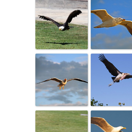
Аист - симво
Гордо реет...
мира и добра, 
принос...
Вижу цель,
Чайка за кормой
атакую.
птица ожидания.