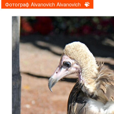
Фотограф Aivanovich Aivanovich